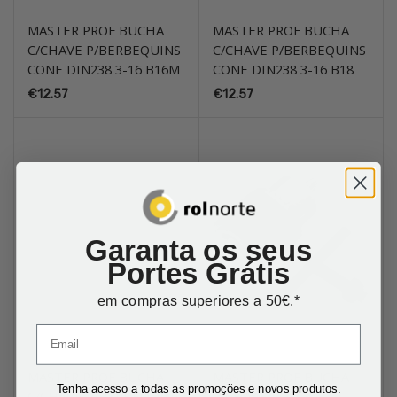
MASTER PROF BUCHA
MASTER PROF BUCHA
C/CHAVE P/BERBEQUINS
C/CHAVE P/BERBEQUINS
CONE DIN238 3-16 B16M
CONE DIN238 3-16 B18
€
12.57
€
12.57
Garanta os seus
Portes Grátis
em compras superiores a 50€.*
MASTER PROF BUCHA
MASTER PROF BUCHA
Tenha acesso a todas as promoções e novos produtos.
C/CHAVE P/BERBEQUINS
C/CHAVE ROSCA