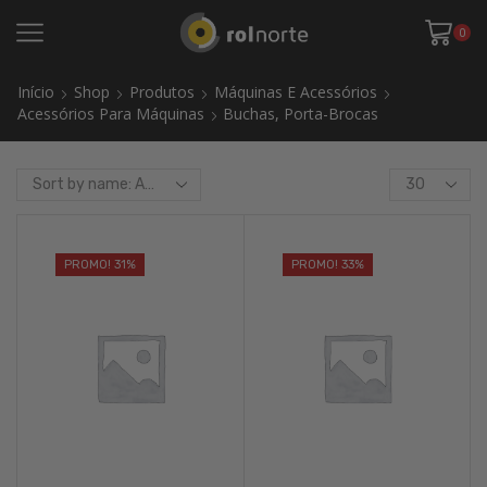
0
Início
Shop
Produtos
Máquinas E Acessórios
Acessórios Para Máquinas
Buchas, Porta-Brocas
Products
per
page
PROMO! 31%
PROMO! 33%