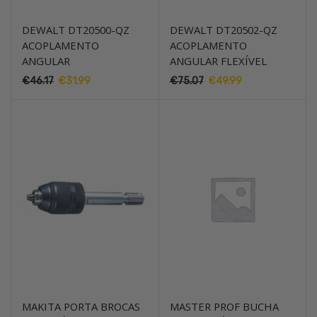
DEWALT DT20500-QZ
DEWALT DT20502-QZ
ACOPLAMENTO
ACOPLAMENTO
ANGULAR
ANGULAR FLEXÍVEL
€
46.17
O
€
31.99
O
€
75.07
O
€
49.99
O
preço
preço
preço
preço
original
atual
original
atual
era:
é:
era:
é:
€46.17.
€31.99.
€75.07.
€49.99.
MAKITA PORTA BROCAS
MASTER PROF BUCHA