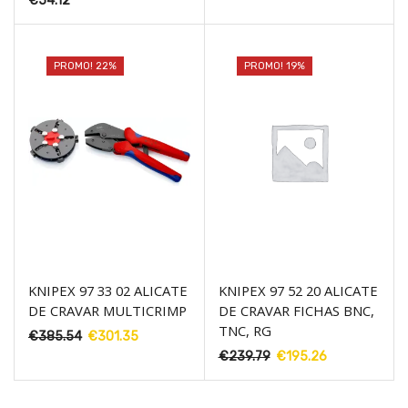
€
54.12
original
atual
era:
é:
€641.53.
€404.67.
PROMO! 22%
PROMO! 19%
KNIPEX 97 33 02 ALICATE
KNIPEX 97 52 20 ALICATE
DE CRAVAR MULTICRIMP
DE CRAVAR FICHAS BNC,
TNC, RG
€
385.54
O
€
301.35
O
preço
preço
€
239.79
O
€
195.26
O
original
atual
preço
preço
era:
é:
original
atual