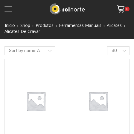
0
Início
Shop
Produtos
Ferramentas Manuais
Alicates
Alicates De Cravar
Products
per
page