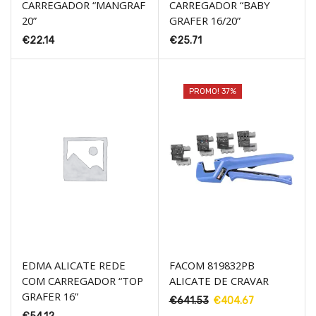
CARREGADOR “MANGRAF
CARREGADOR “BABY
20”
GRAFER 16/20”
€
22.14
€
25.71
PROMO! 37%
EDMA ALICATE REDE
FACOM 819832PB
COM CARREGADOR “TOP
ALICATE DE CRAVAR
GRAFER 16”
€
641.53
O
€
404.67
O
preço
preço