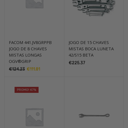
FACOM 441.JV8GRPPB
JOGO DE 15 CHAVES
JOGO DE 8 CHAVES
MISTAS BOCA LUNETA
MISTAS LONGAS
42/S15 BETA
OGV®GRIP
€
225.37
€
124.23
O
€
111.81
O
preço
preço
original
atual
era:
é:
PROMO! 47%
€124.23.
€111.81.