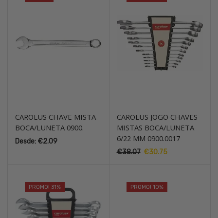
CAROLUS CHAVE MISTA
CAROLUS JOGO CHAVES
BOCA/LUNETA 0900.
MISTAS BOCA/LUNETA
6/22 MM 0900.0017
Desde:
€
2.09
€
38.07
O
€
30.75
O
preço
preço
original
atual
era:
é:
PROMO! 31%
PROMO! 10%
€38.07.
€30.75.