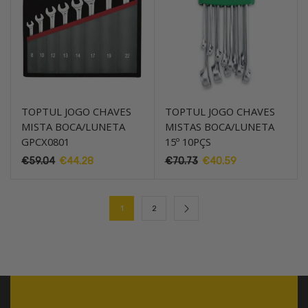
TOPTUL JOGO CHAVES
TOPTUL JOGO CHAVES
MISTA BOCA/LUNETA
MISTAS BOCA/LUNETA
GPCX0801
15º 10PÇS
€
59.04
O
€
44.28
O
€
70.73
O
€
40.59
O
preço
preço
preço
preço
original
atual
original
atual
era:
é:
era:
é:
1
2
€59.04.
€44.28.
€70.73.
€40.59.