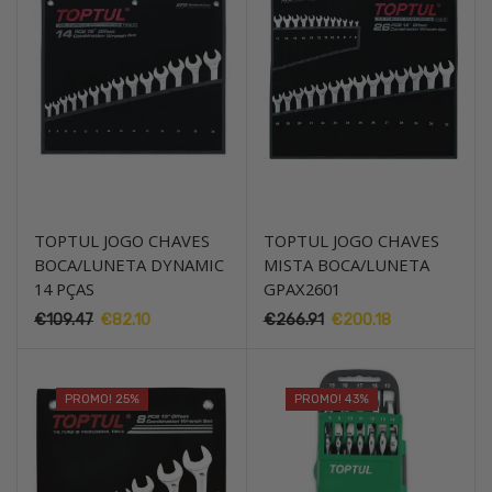
TOPTUL JOGO CHAVES
TOPTUL JOGO CHAVES
BOCA/LUNETA DYNAMIC
MISTA BOCA/LUNETA
14 PÇAS
GPAX2601
€
109.47
O
€
82.10
O
€
266.91
O
€
200.18
O
preço
preço
preço
preço
original
atual
original
atual
era:
é:
era:
é:
PROMO! 25%
PROMO! 43%
€109.47.
€82.10.
€266.91.
€200.18.