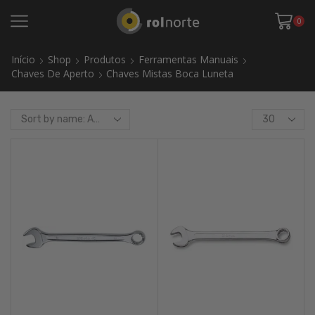
0
Início
Shop
Produtos
Ferramentas Manuais
Chaves De Aperto
Chaves Mistas Boca Luneta
Products
per
page