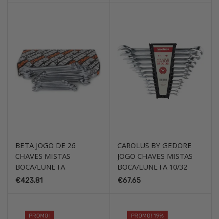
era:
é:
original
atual
€176.89.
€151.29.
era:
é:
€103.26.
€89.18.
BETA JOGO DE 26
CAROLUS BY GEDORE
CHAVES MISTAS
JOGO CHAVES MISTAS
BOCA/LUNETA
BOCA/LUNETA 10/32
€
423.81
€
67.65
PROMO!
PROMO! 19%