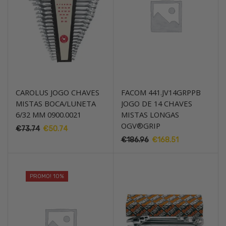
CAROLUS JOGO CHAVES
FACOM 441.JV14GRPPB
MISTAS BOCA/LUNETA
JOGO DE 14 CHAVES
6/32 MM 0900.0021
MISTAS LONGAS
OGV®GRIP
€
73.74
O
€
50.74
O
preço
preço
€
186.96
O
€
168.51
O
original
atual
preço
preço
era:
é:
original
atual
€73.74.
€50.74.
era:
é:
PROMO! 10%
€186.96.
€168.51.