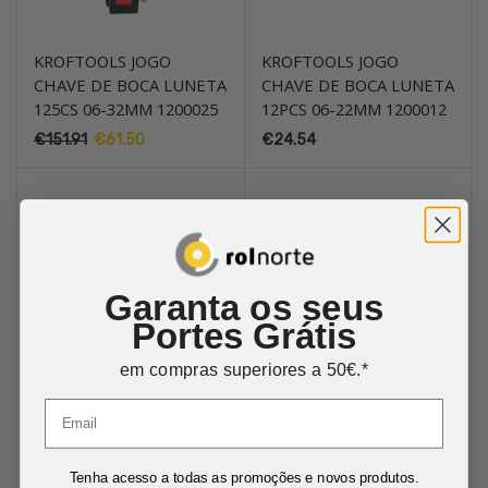
KROFTOOLS JOGO
KROFTOOLS JOGO
CHAVE DE BOCA LUNETA
CHAVE DE BOCA LUNETA
125CS 06-32MM 1200025
12PCS 06-22MM 1200012
€
151.91
O
€
61.50
O
€
24.54
preço
preço
original
atual
era:
é:
PROMO!
€151.91.
€61.50.
Garanta os seus
Portes Grátis
em compras superiores a 50€.*
Tenha acesso a todas as promoções e novos produtos.
MILWAUKEE CHAVE
TOPTUL ACEW CHAVE