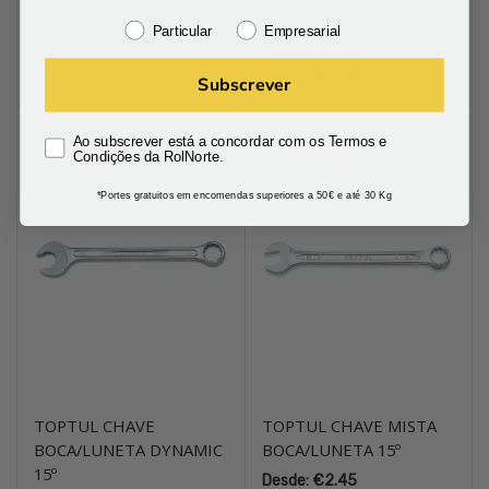
COMBINADA MAX BITE™
MISTA BOCA/LUNETA
Particular
Empresarial
POLEGADAS
Desde:
€
10.71
Desde:
€
5.54
Subscrever
Ao subscrever está a concordar com os Termos e
PROMO!
PROMO!
Condições da RolNorte.
*Portes gratuitos em encomendas superiores a 50€ e até 30 Kg
TOPTUL CHAVE
TOPTUL CHAVE MISTA
BOCA/LUNETA DYNAMIC
BOCA/LUNETA 15º
15º
Desde:
€
2.45