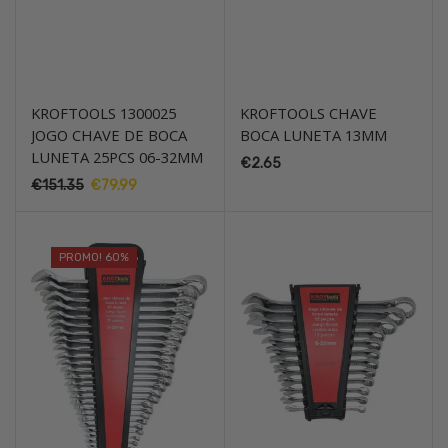
KROFTOOLS 1300025
KROFTOOLS CHAVE
JOGO CHAVE DE BOCA
BOCA LUNETA 13MM
LUNETA 25PCS 06-32MM
€
2.65
€
151.35
O
€
79.99
O
preço
preço
original
atual
era:
é:
PROMO! 60%
€151.35.
€79.99.