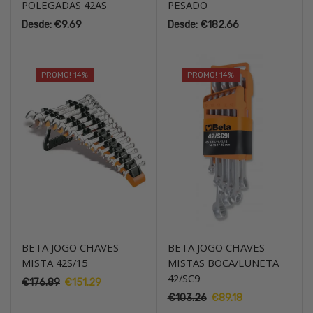
POLEGADAS 42AS
PESADO
Desde:
€
9.69
Desde:
€
182.66
PROMO! 14%
PROMO! 14%
BETA JOGO CHAVES
BETA JOGO CHAVES
MISTA 42S/15
MISTAS BOCA/LUNETA
42/SC9
€
176.89
O
€
151.29
O
preço
preço
€
103.26
O
€
89.18
O
original
atual
preço
preço