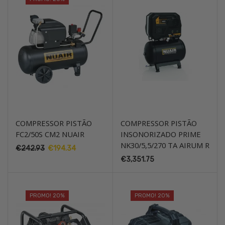
COMPRESSOR PISTÃO
COMPRESSOR PISTÃO
FC2/50S CM2 NUAIR
INSONORIZADO PRIME
NK30/5,5/270 TA AIRUM R
€
242.93
O
€
194.34
O
preço
preço
€
3,351.75
original
atual
era:
é:
€242.93.
€194.34.
PROMO! 20%
PROMO! 20%