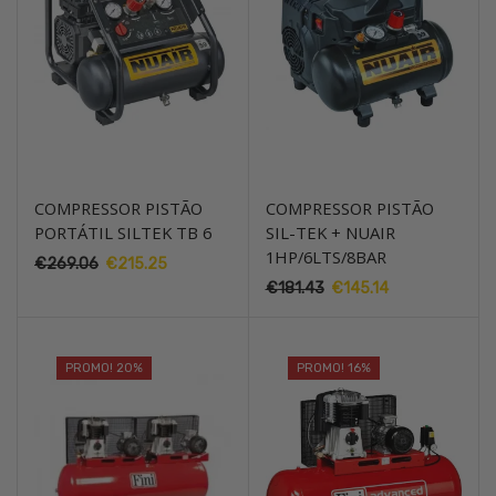
COMPRESSOR PISTÃO
COMPRESSOR PISTÃO
PORTÁTIL SILTEK TB 6
SIL-TEK + NUAIR
1HP/6LTS/8BAR
€
269.06
O
€
215.25
O
preço
preço
€
181.43
O
€
145.14
O
original
atual
preço
preço
era:
é:
original
atual
€269.06.
€215.25.
era:
é:
PROMO! 20%
PROMO! 16%
€181.43.
€145.14.