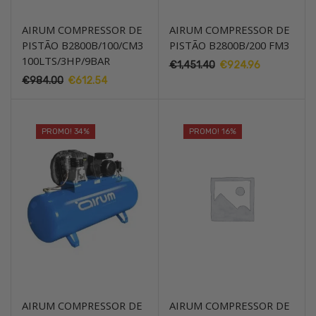
AIRUM COMPRESSOR DE
AIRUM COMPRESSOR DE
PISTÃO B2800B/100/CM3
PISTÃO B2800B/200 FM3
100LTS/3HP/9BAR
€
1,451.40
O
€
924.96
O
preço
preço
€
984.00
O
€
612.54
O
original
atual
preço
preço
era:
é:
original
atual
€1,451.40.
€924.96.
era:
é:
PROMO! 34%
PROMO! 16%
€984.00.
€612.54.
AIRUM COMPRESSOR DE
AIRUM COMPRESSOR DE