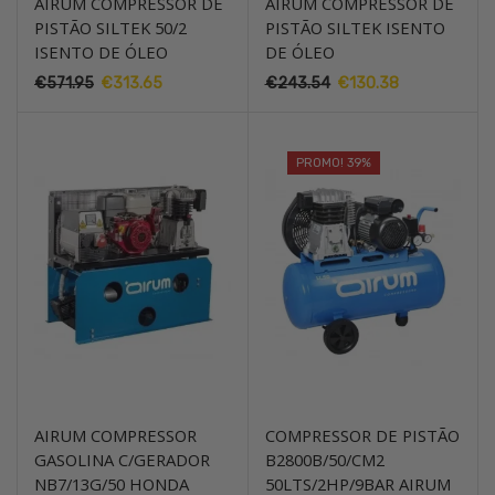
AIRUM COMPRESSOR DE
AIRUM COMPRESSOR DE
PISTÃO SILTEK 50/2
PISTÃO SILTEK ISENTO
ISENTO DE ÓLEO
DE ÓLEO
€
571.95
O
€
313.65
O
€
243.54
O
€
130.38
O
preço
preço
preço
preço
original
atual
original
atual
era:
é:
era:
é:
PROMO! 39%
€571.95.
€313.65.
€243.54.
€130.38.
AIRUM COMPRESSOR
COMPRESSOR DE PISTÃO
GASOLINA C/GERADOR
B2800B/50/CM2
NB7/13G/50 HONDA
50LTS/2HP/9BAR AIRUM