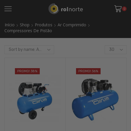
0
Início
Shop
Produtos
Ar Comprimido
Compressores De Pistão
Products
per
page
PROMO! 38%
PROMO! 36%