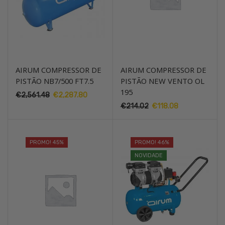
AIRUM COMPRESSOR DE
AIRUM COMPRESSOR DE
PISTÃO NB7/500 FT7.5
PISTÃO NEW VENTO OL
195
€
2,561.48
O
€
2,287.80
O
preço
preço
€
214.02
O
€
118.08
O
original
atual
preço
preço
era:
é:
original
atual
€2,561.48.
€2,287.80.
era:
é:
PROMO! 45%
PROMO! 46%
€214.02.
€118.08.
NOVIDADE