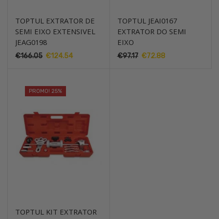
TOPTUL EXTRATOR DE
TOPTUL JEAI0167
SEMI EIXO EXTENSIVEL
EXTRATOR DO SEMI
JEAG0198
EIXO
€
166.05
O
€
124.54
O
€
97.17
O
€
72.88
O
preço
preço
preço
preço
original
atual
original
atual
era:
é:
era:
é:
PROMO! 25%
€166.05.
€124.54.
€97.17.
€72.88.
TOPTUL KIT EXTRATOR