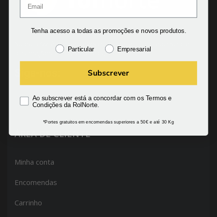
Tenha acesso a todas as promoções e novos produtos.
Subscreva à nossa newsletter para informado sobre
Particular
Empresarial
promoções e novos produtos!
Siga-nos:
Subscrever
Ao subscrever está a concordar com os Termos e
Condições da RolNorte.
*Portes gratuitos em encomendas superiores a 50€ e até 30 Kg
ÁREA DE CLIENTE
Minha conta
Encomendas
Carrinho