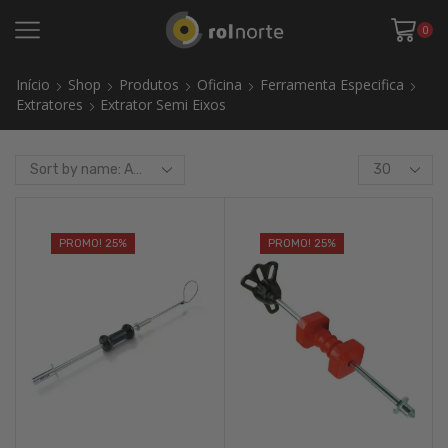
0
Início
Shop
Produtos
Oficina
Ferramenta Especifica
Extratores
Extrator Semi Eixos
Products
per
page
PROMO! 25%
PROMO! 25%