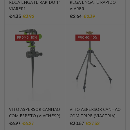
REGA ENGATE RAPIDO 1″
REGA ENGATE RAPIDO
VIARER1
VIARER
€
4.35
O
€
3.92
O
€
2.64
O
€
2.39
O
preço
preço
preço
preço
original
atual
original
atual
era:
é:
era:
é:
PROMO! 10%
PROMO! 10%
€4.35.
€3.92.
€2.64.
€2.39.
VITO ASPERSOR CANHAO
VITO ASPERSOR CANHAO
COM ESPETO (VIACHESP)
COM TRIPE (VIACTRIA)
€
6.97
O
€
6.27
O
€
30.57
O
€
27.52
O
preço
preço
preço
preço