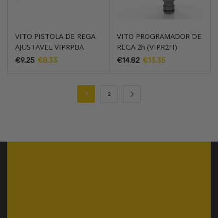
VITO PISTOLA DE REGA
VITO PROGRAMADOR DE
AJUSTAVEL VIPRPBA
REGA 2h (VIPR2H)
€
9.25
O
€
8.33
O
€
14.82
O
€
13.35
O
preço
preço
preço
preço
original
atual
original
atual
era:
é:
era:
é:
1
2
€9.25.
€8.33.
€14.82.
€13.35.