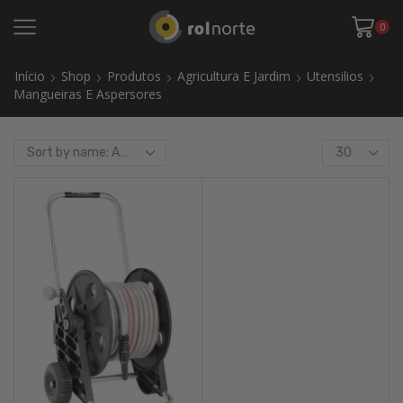
0
Início
Shop
Produtos
Agricultura E Jardim
Utensilios
Mangueiras E Aspersores
Products
per
page