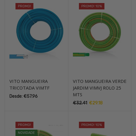
PROMO!
PROMO! 10%
VITO MANGUEIRA
VITO MANGUEIRA VERDE
TRICOTADA VIMTF
JARDIM VIMVJ ROLO 25
MTS
Desde:
€
57.96
€
32.41
O
€
29.18
O
preço
preço
original
atual
era:
é:
PROMO!
PROMO! 10%
€32.41.
€29.18.
NOVIDADE