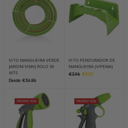
VITO MANGUEIRA VERDE
VITO PENDURADOR DE
JARDIM VIMVJ ROLO 50
MANGUEIRA (VIPEMA)
MTS
€
3.96
O
€
3.57
O
preço
preço
Desde:
€
36.86
original
atual
era:
é:
€3.96.
€3.57.
PROMO! 10%
PROMO! 10%