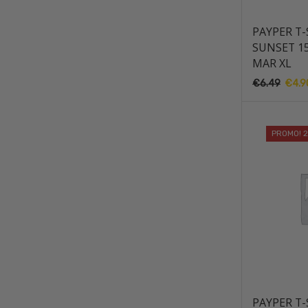
PAYPER T-
SUNSET 1
MAR XL
€
6.49
O
€
4.9
preço
origin
era:
PROMO! 
€6.49
PAYPER T-