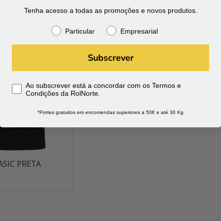
0
O
€
6.49
O
€
4.90
O
Tenha acesso a todas as promoções e novos produtos.
preço
preço
preço
al
atual
original
atual
Particular
Empresarial
é:
era:
é:
.
€4.90.
€6.49.
€4.90.
Subscrever
Ao subscrever está a concordar com os Termos e
Condições da RolNorte.
*Portes gratuitos em encomendas superiores a 50€ e até 30 Kg
ASIC PRETA