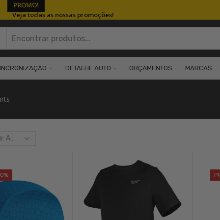
PROMO!
Veja todas as nossas promoções!
Search
input
INCRONIZAÇÃO
DETALHE AUTO
ORÇAMENTOS
MARCAS
irts
20%
P