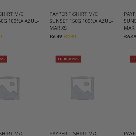
SHIRT M/C
PAYPER T-SHIRT M/C
PAYP
50G 100%A AZUL-
SUNSET 150G 100%A AZUL-
SUNS
MAR XS
MAR 
0
O
€
6.49
O
€
4.90
O
€
6.4
preço
preço
preço
al
atual
original
atual
é:
era:
é:
25%
PROMO! 25%
P
.
€4.90.
€6.49.
€4.90.
SHIRT M/C
PAYPER T-SHIRT M/C
PAYP