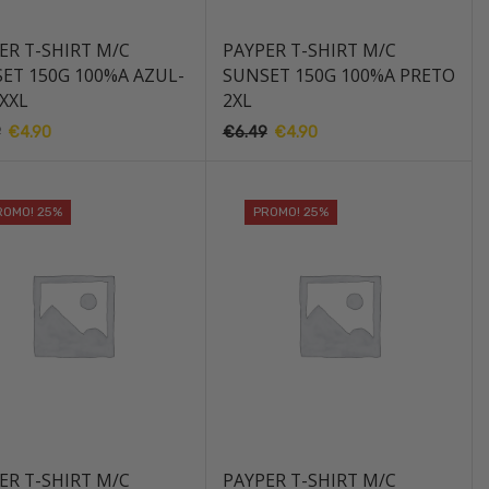
ER T-SHIRT M/C
PAYPER T-SHIRT M/C
ET 150G 100%A AZUL-
SUNSET 150G 100%A PRETO
XXL
2XL
9
O
€
4.90
O
€
6.49
O
€
4.90
O
preço
preço
preço
preço
original
atual
original
atual
era:
é:
era:
é:
ROMO! 25%
PROMO! 25%
€6.49.
€4.90.
€6.49.
€4.90.
ER T-SHIRT M/C
PAYPER T-SHIRT M/C