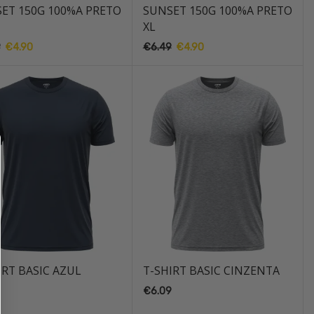
ET 150G 100%A PRETO
SUNSET 150G 100%A PRETO
XL
9
O
€
4.90
O
€
6.49
O
€
4.90
O
preço
preço
preço
preço
original
atual
original
atual
era:
é:
era:
é:
€6.49.
€4.90.
€6.49.
€4.90.
IRT BASIC AZUL
T-SHIRT BASIC CINZENTA
9
€
6.09