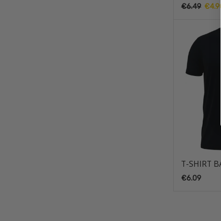
€
6.49
O
€
4.9
preço
origin
era:
€6.49
T-SHIRT B
€
6.09