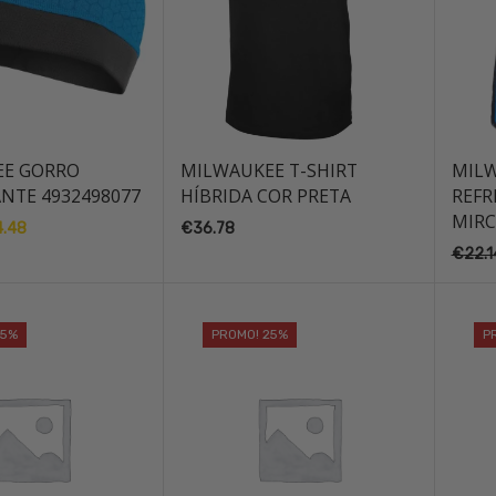
EE GORRO
MILWAUKEE T-SHIRT
MILW
ANTE 4932498077
HÍBRIDA COR PRETA
REFR
MIRC
4.48
O
€
36.78
ço
preço
€
22.1
nal
atual
é:
.75.
€24.48.
25%
PROMO! 25%
P