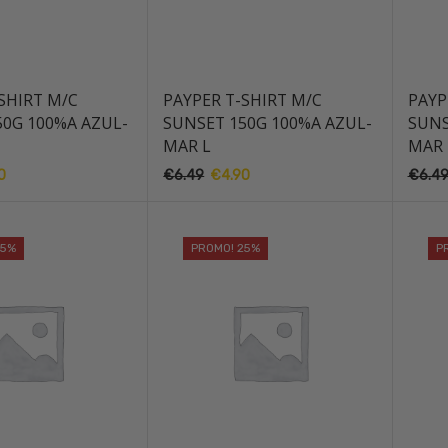
SHIRT M/C
PAYPER T-SHIRT M/C
PAYP
50G 100%A AZUL-
SUNSET 150G 100%A AZUL-
SUNS
MAR L
MAR
0
O
€
6.49
O
€
4.90
O
€
6.4
preço
preço
preço
al
atual
original
atual
é:
era:
é:
25%
PROMO! 25%
P
.
€4.90.
€6.49.
€4.90.