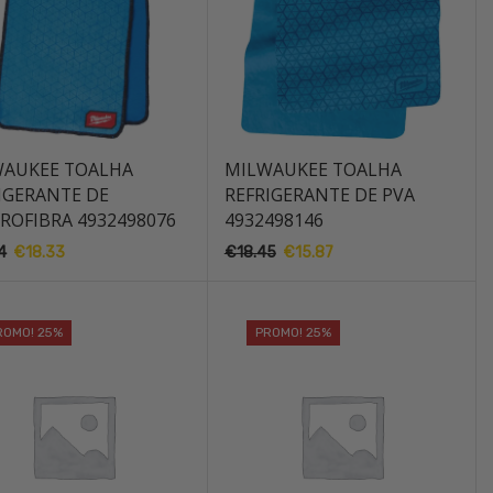
AUKEE TOALHA
MILWAUKEE TOALHA
IGERANTE DE
REFRIGERANTE DE PVA
ROFIBRA 4932498076
4932498146
4
O
€
18.33
O
€
18.45
O
€
15.87
O
preço
preço
preço
preço
original
atual
original
atual
era:
é:
era:
é:
ROMO! 25%
PROMO! 25%
€22.14.
€18.33.
€18.45.
€15.87.