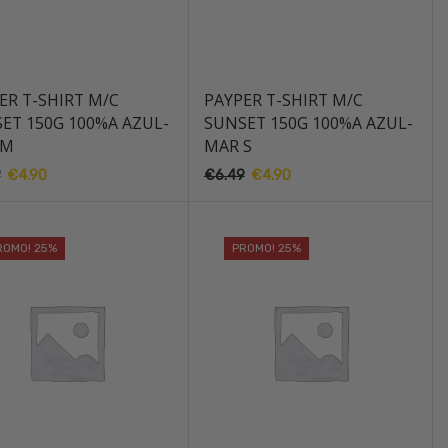
ER T-SHIRT M/C
PAYPER T-SHIRT M/C
ET 150G 100%A AZUL-
SUNSET 150G 100%A AZUL-
 M
MAR S
9
O
€
4.90
O
€
6.49
O
€
4.90
O
preço
preço
preço
preço
original
atual
original
atual
era:
é:
era:
é:
ROMO! 25%
PROMO! 25%
€6.49.
€4.90.
€6.49.
€4.90.