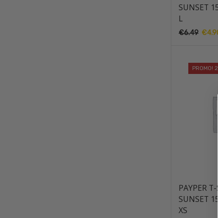
SUNSET 1
L
€
6.49
O
€
4.9
preço
origin
era:
PROMO! 
€6.49
PAYPER T-
SUNSET 1
XS