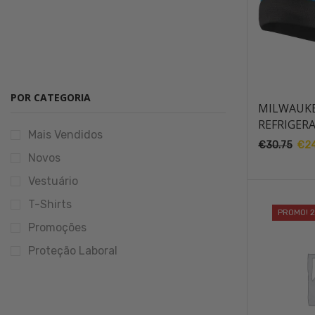
POR CATEGORIA
MILWAUK
REFRIGER
Mais Vendidos
€
30.75
O
€
2
Novos
pre
origi
Vestuário
era:
T-Shirts
€30
PROMO! 
Promoções
Proteção Laboral