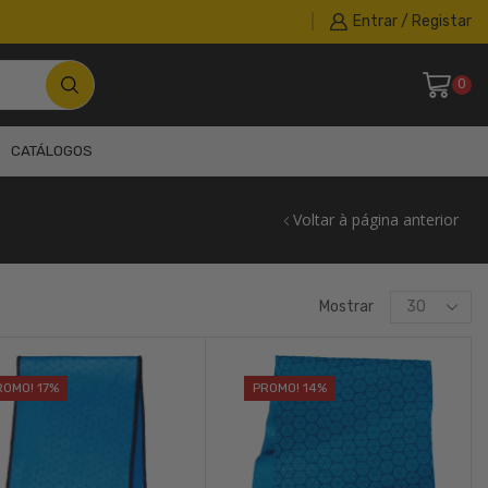
Entrar / Registar
0
CATÁLOGOS
Voltar à página anterior
Products
Mostrar
per
page
ROMO! 17%
PROMO! 14%