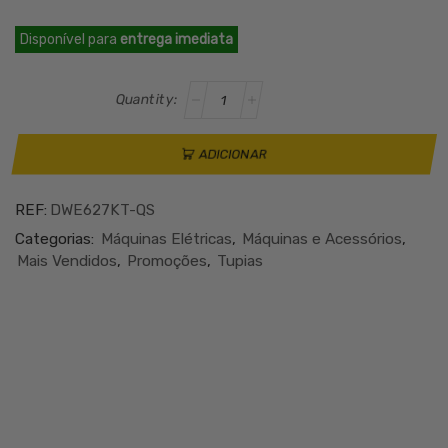
preço
preço
Disponível para
entrega imediata
original
atual
era:
é:
Quantidade
€756.45.
€664.20.
de
DEWALT
DWE627KT-
ADICIONAR
QS
TUPIA
REF:
DWE627KT-QS
DE
SUPERFÍCIE
Categorias:
Máquinas Elétricas
,
Máquinas e Acessórios
,
2300W
Mais Vendidos
,
Promoções
,
Tupias
12
MM