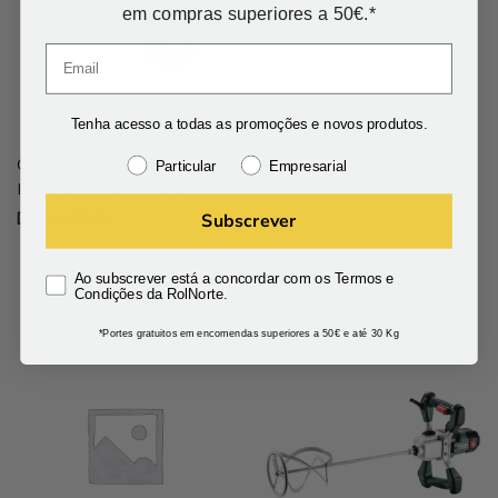
em compras superiores a 50€.*
Tenha acesso a todas as promoções e novos produtos.
CONJUNTO CHAVES
Particular
Empresarial
ISOLADAS PZ/S1 PZ/S2 WERA
Subscrever
Desde:
€
1.76
Produtos Relacionados
Ao subscrever está a concordar com os Termos e
Condições da RolNorte.
*Portes gratuitos em encomendas superiores a 50€ e até 30 Kg