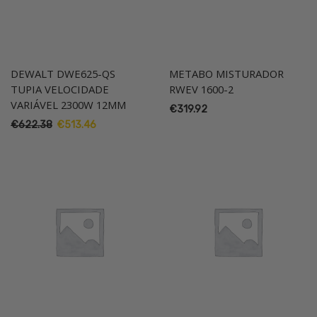
DEWALT DWE625-QS
METABO MISTURADOR
TUPIA VELOCIDADE
RWEV 1600-2
VARIÁVEL 2300W 12MM
€
319.92
O
O
€
622.38
€
513.46
preço
preço
original
atual
era:
é:
€622.38.
€513.46.