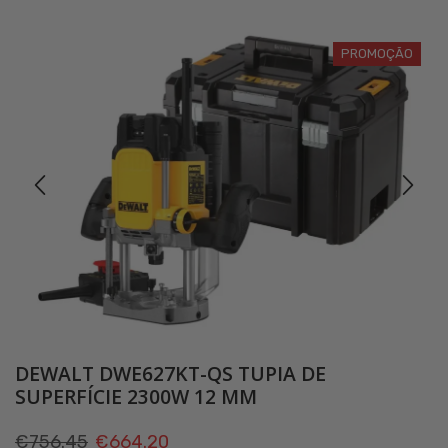
PROMOÇÃO
DEWALT DWE627KT-QS TUPIA DE
SUPERFÍCIE 2300W 12 MM
O
O
€
756.45
€
664.20