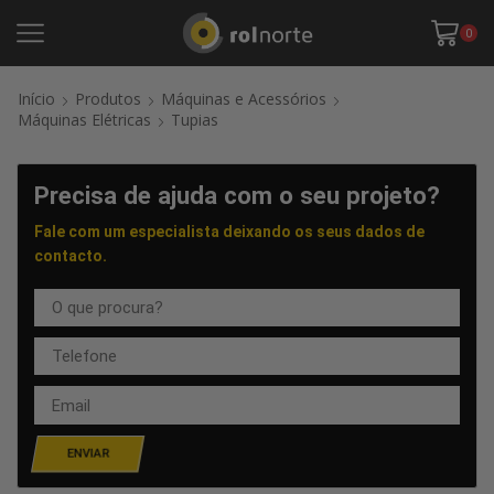
0
Início
Produtos
Máquinas e Acessórios
Máquinas Elétricas
Tupias
Precisa de ajuda com o seu projeto?
Fale com um especialista deixando os seus dados de
contacto.
ENVIAR