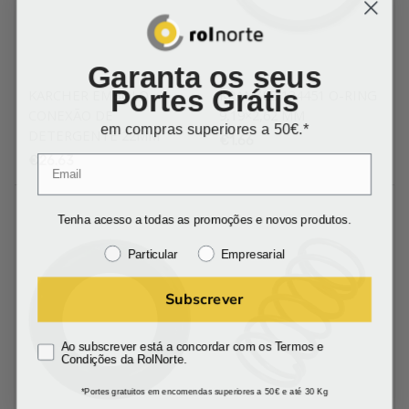
Garanta os seus
Portes Grátis
KARCHER EMBOLO
KRANZLE 134451 O-RING
CONEXÃO DE
9,19×2,62 MM
em compras superiores a 50€.*
DETERGENTE 22MM
€
1.66
€
26.63
Tenha acesso a todas as promoções e novos produtos.
Particular
Empresarial
Subscrever
Ao subscrever está a concordar com os Termos e
Condições da RolNorte.
*Portes gratuitos em encomendas superiores a 50€ e até 30 Kg