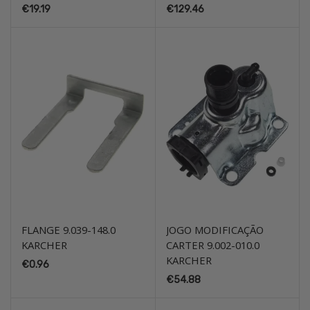
€
19.19
€
129.46
FLANGE 9.039-148.0
JOGO MODIFICAÇÃO
KARCHER
CARTER 9.002-010.0
KARCHER
€
0.96
€
54.88