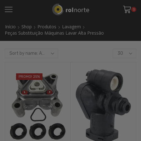
0
Início
Shop
Produtos
Lavagem
Peças Substituição Máquinas Lavar Alta Pressão
Products
per
page
PROMO! 25%