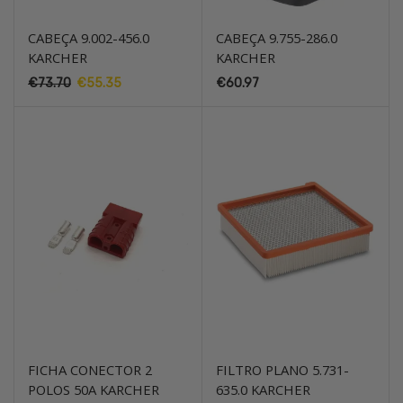
CABEÇA 9.002-456.0
CABEÇA 9.755-286.0
KARCHER
KARCHER
O
O
€
73.70
€
55.35
€
60.97
preço
preço
original
atual
era:
é:
€73.70.
€55.35.
FICHA CONECTOR 2
FILTRO PLANO 5.731-
POLOS 50A KARCHER
635.0 KARCHER