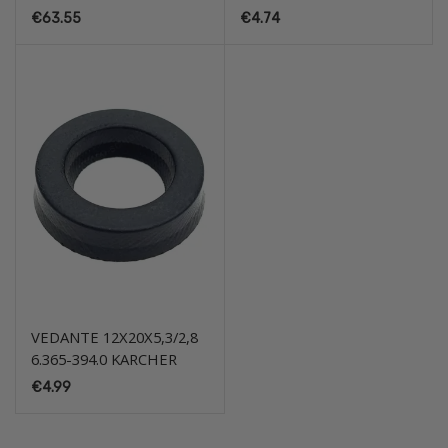
€
63.55
€
4.74
VEDANTE 12X20X5,3/2,8
6.365-394.0 KARCHER
€
4.99