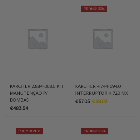
PROMO! 33%
KARCHER 2.884-008.0 KIT
KARCHER 4.744-094.0
MANUTENÇÃO P/
INTERRUPTOR K 720 MX
BOMBAS
O
O
€
57.05
€
38.03
preço
preço
€
483.54
original
atual
era:
é:
€57.05.
€38.03.
PROMO! 20%
PROMO! 28%