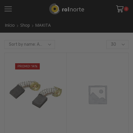
0
Início
Shop
MAKITA
Products
per
page
PROMO! 14%