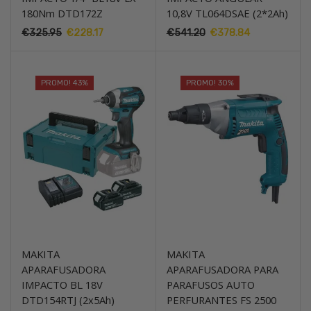
180Nm DTD172Z
10,8V TL064DSAE (2*2Ah)
O
O
O
O
€
325.95
€
228.17
€
541.20
€
378.84
preço
preço
preço
preço
original
atual
original
atual
era:
é:
era:
é:
PROMO! 43%
PROMO! 30%
€325.95.
€228.17.
€541.20.
€378.84.
MAKITA
MAKITA
APARAFUSADORA
APARAFUSADORA PARA
IMPACTO BL 18V
PARAFUSOS AUTO
DTD154RTJ (2x5Ah)
PERFURANTES FS 2500