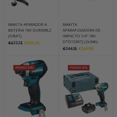
MAKITA APARADOR A
MAKITA
BATERIA 18V DUR369LZ
APARAFUSADORA DE
(S/BAT)
IMPACTO 1/4″ 18V
DTD153RTJ (2x5Ah)
O
O
€
677.73
€
456.33
preço
preço
O
O
€
744.15
€
369.98
original
atual
preço
preço
era:
é:
original
atual
€677.73.
€456.33.
era:
é:
PROMO! 23%
PROMO! 37%
€744.15.
€369.98.