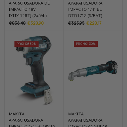
APARAFUSADORA DE
APARAFUSADORA
IMPACTO 18V
IMPACTO 1/4″ BL
DTD172RTJ (2x5Ah)
DTD171Z (S/BAT)
O
O
O
O
€
836.40
€
528.90
€
325.95
€
228.17
preço
preço
preço
preço
original
atual
original
atual
era:
é:
era:
é:
PROMO! 30%
PROMO! 30%
€836.40.
€528.90.
€325.95.
€228.17.
MAKITA
MAKITA
APARAFUSADORA
APARAFUSADORA
IMPACTO 1/4″ BL18V LX
IMPACTO ANGULAR