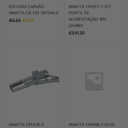
ESCOVAS CARVÃO
MAKITA 1916Y1-1 KIT
MAKITA CB 153 181044-0
FONTE DE
ALIMENTAÇÃO 40V
O
O
€
5.54
€
4.78
(2x4Ah)
preço
preço
original
atual
€
541.20
era:
é:
€5.54.
€4.78.
MAKITA 191A76-5
MAKITA 194368-5 GUIA