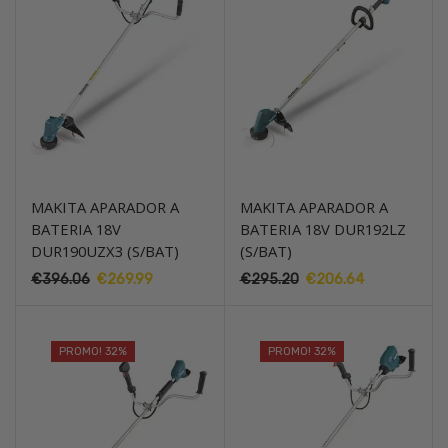
MAKITA APARADOR A
MAKITA APARADOR A
BATERIA 18V
BATERIA 18V DUR192LZ
DUR190UZX3 (S/BAT)
(S/BAT)
O
O
O
O
€
396.06
€
269.99
€
295.20
€
206.64
preço
preço
preço
preço
original
atual
original
atual
era:
é:
era:
é:
PROMO! 32%
PROMO! 32%
€396.06.
€269.99.
€295.20.
€206.64.