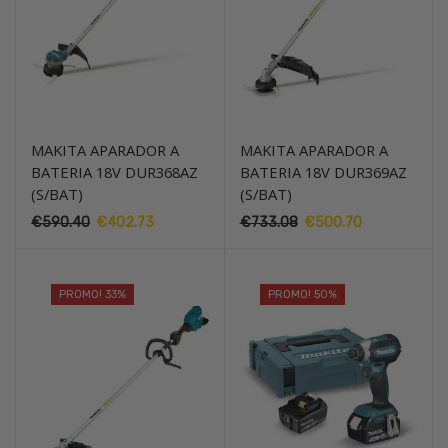
MAKITA APARADOR A
MAKITA APARADOR A
BATERIA 18V DUR368AZ
BATERIA 18V DUR369AZ
(S/BAT)
(S/BAT)
O
O
O
O
€
590.40
€
402.73
€
733.08
€
500.70
preço
preço
preço
preço
original
atual
original
atual
era:
é:
era:
é:
PROMO! 33%
PROMO! 50%
€590.40.
€402.73.
€733.08.
€500.70.