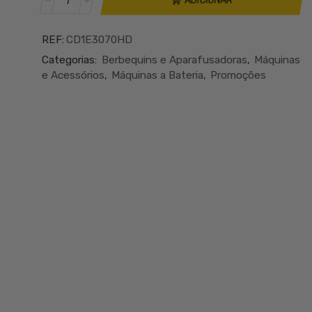
ADICIONAR
de
€414.51.
€239.99.
APARAFUSADORA
/
REF:
CD1E3070HD
BERBEQUIM
Categorias:
Berbequins e Aparafusadoras
,
Máquinas
PERCUSSÃO
e Acessórios
,
Máquinas a Bateria
,
Promoções
SEM
FIO
3070
HD
(2x4Ah)