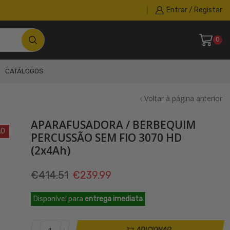
Entrar / Registar
0
CATÁLOGOS
Voltar à página anterior
APARAFUSADORA / BERBEQUIM
ÃO
PERCUSSÃO SEM FIO 3070 HD
(2x4Ah)
O
O
€
414.51
€
239.99
preço
preço
Disponível para
entrega imediata
original
atual
era:
é:
Quantidade