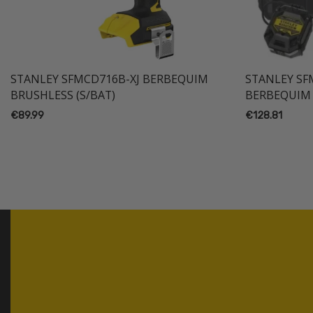
STANLEY SFMCD716B-XJ BERBEQUIM
STANLEY S
BRUSHLESS (S/BAT)
BERBEQUIM 
€
89.99
€
128.81