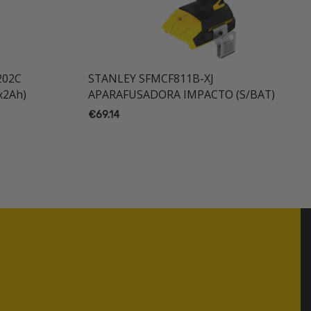
202C
STANLEY SFMCF811B-XJ
2Ah)
APARAFUSADORA IMPACTO (S/BAT)
€
69.14