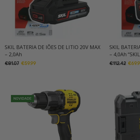
SKIL BATERIA DE IÕES DE LITIO 20V MAX
SKIL BATERI
– 2,0Ah
– 4,0Ah “SKIL
O
O
O
€
81.07
€
59.99
€
112.42
€
69.
preço
preço
preço
original
atual
origina
era:
é:
era:
€81.07.
€59.99.
€112.4
NOVIDADE