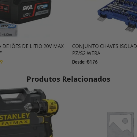
A DE IÕES DE LITIO 20V MAX
CONJUNTO CHAVES ISOLAD
”
PZ/S2 WERA
O
99
Desde:
€
1.76
preço
l
atual
Produtos Relacionados
é:
2.
€69.99.