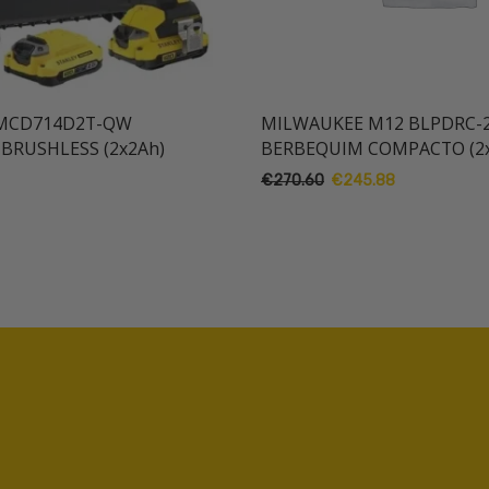
FMCD714D2T-QW
MILWAUKEE M12 BLPDRC-
BRUSHLESS (2x2Ah)
BERBEQUIM COMPACTO (2x
O
O
€
270.60
€
245.88
preço
preço
original
atual
era:
é:
€270.60.
€245.88.