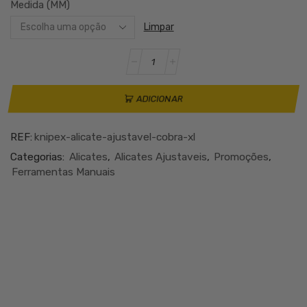
Medida (MM)
€74.99
through
Limpar
€124.99
Quantidade
de
KNIPEX
ALICATE
ADICIONAR
AJUSTÁVEL
COBRA
REF:
knipex-alicate-ajustavel-cobra-xl
XL
Categorias:
Alicates
,
Alicates Ajustaveis
,
Promoções
,
Ferramentas Manuais