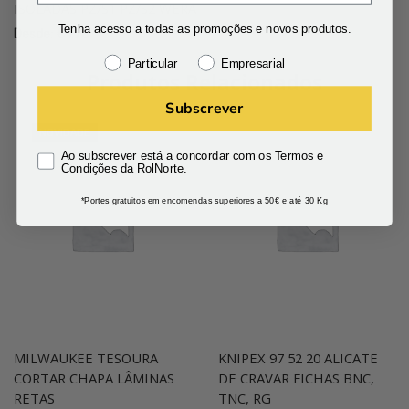
ISOLADAS PZ/S1 PZ/S2 WERA
Tenha acesso a todas as promoções e novos produtos.
Desde:
€
1.76
Particular
Empresarial
Produtos Relacionados
Subscrever
NOVIDADE
Ao subscrever está a concordar com os Termos e
Condições da RolNorte.
*Portes gratuitos em encomendas superiores a 50€ e até 30 Kg
MILWAUKEE TESOURA
KNIPEX 97 52 20 ALICATE
CORTAR CHAPA LÂMINAS
DE CRAVAR FICHAS BNC,
RETAS
TNC, RG