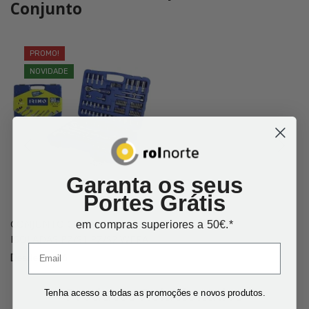
Conjunto
PROMO!
NOVIDADE
Garanta os seus
Portes Grátis
CONJUNTO CHAVES
em compras superiores a 50€.*
ISOLADAS PZ/S1 PZ/S2 WERA
Desde:
€
1.76
Produtos Relacionados
Tenha acesso a todas as promoções e novos produtos.