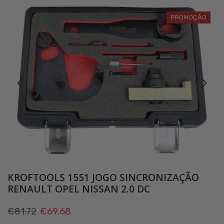
PROMOÇÃO
KROFTOOLS 1551 JOGO SINCRONIZAÇÃO
RENAULT OPEL NISSAN 2.0 DC
O
O
€
81.72
€
69.68