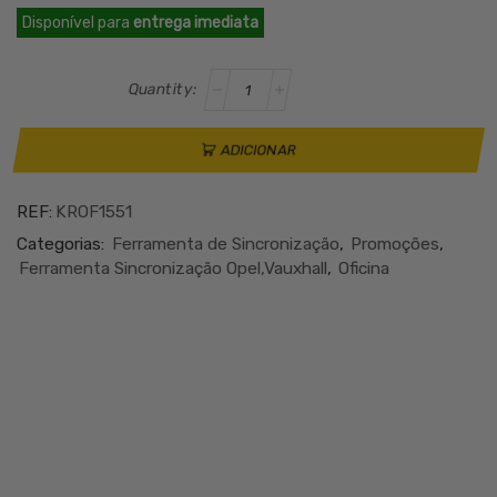
preço
preço
Disponível para
entrega imediata
original
atual
era:
é:
Quantidade
€81.72.
€69.68.
de
KROFTOOLS
1551
ADICIONAR
JOGO
SINCRONIZAÇÃO
REF:
KROF1551
RENAULT
OPEL
Categorias:
Ferramenta de Sincronização
,
Promoções
,
NISSAN
Ferramenta Sincronização Opel,Vauxhall
,
Oficina
2.0
DC