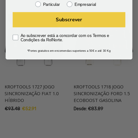
Particular
Empresarial
Subscrever
Ao subscrever está a concordar com os Termos e
Condições da RolNorte.
*Portes gratuitos em encomendas superiores a 50€ e até 30 Kg
KROFTOOLS 1727 JOGO
KROFTOOLS 1718 JOGO
SINCRONIZAÇÃO FIAT 1.0
SINCRONIZAÇÃO FORD 1.5
HÍBRIDO
ECOBOOST GASOLINA
O
O
€
93.48
€
52.91
Desde:
€
83.89
preço
preço
original
atual
era:
é:
€93.48.
€52.91.