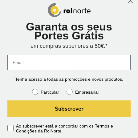
Garanta os seus
Portes Grátis
em compras superiores a 50€.*
 CONJUNTO DE
METABO SSW 18 LTX 550 B
BIMETÁLICAS
IMPACTO 1/2″ (2x4Ah)
R 10PÇS
Tenha acesso a todas as promoções e novos produtos.
€
471.34
O
26
Particular
Empresarial
preço
al
atual
é:
Subscrever
46.
€76.26.
Ao subscrever está a concordar com os Termos e
Condições da RolNorte.