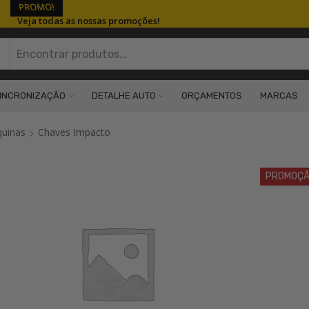
PROMO!
Veja todas as nossas promoções!
Search
input
INCRONIZAÇÃO
DETALHE AUTO
ORÇAMENTOS
MARCAS
quinas
Chaves Impacto
PROMOÇ