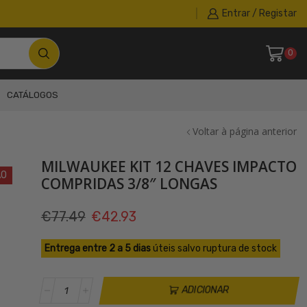
Entrar / Registar
0
CATÁLOGOS
Voltar à página anterior
MILWAUKEE KIT 12 CHAVES IMPACTO
ÃO
COMPRIDAS 3/8″ LONGAS
O
O
€
77.49
€
42.93
preço
preço
Entrega entre 2 a 5 dias
úteis salvo ruptura de stock
original
atual
era:
é:
Quantidade
ADICIONAR
de
€77.49.
€42.93.