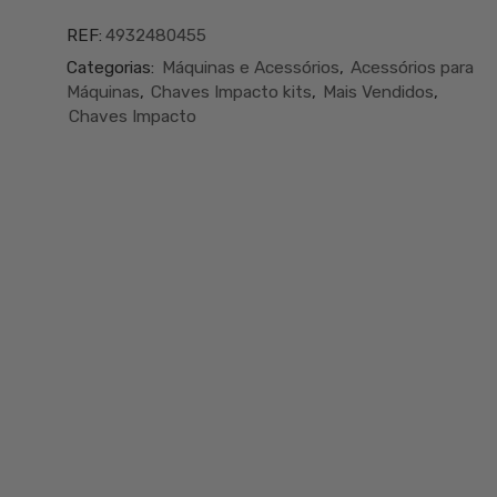
MILWAUKEE
KIT
REF:
4932480455
12
Categorias:
Máquinas e Acessórios
,
Acessórios para
CHAVES
Máquinas
,
Chaves Impacto kits
,
Mais Vendidos
,
IMPACTO
Chaves Impacto
COMPRIDAS
3/8"
LONGAS