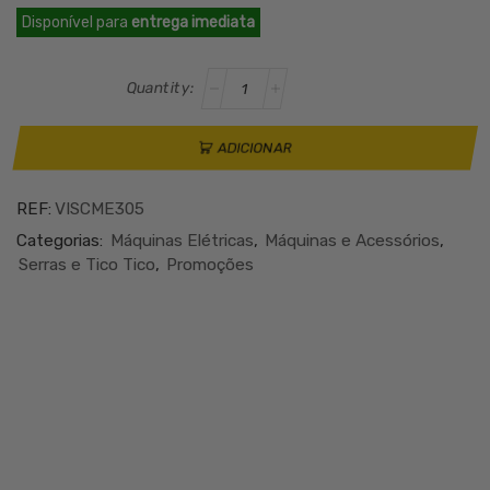
preço
preço
Disponível para
entrega imediata
original
atual
era:
é:
Quantidade
€608.85.
€547.97.
de
VITO
SERRA
ADICIONAR
CIRCULAR
1/2
REF:
VISCME305
ESQUADRIA
2200W
Categorias:
Máquinas Elétricas
,
Máquinas e Acessórios
,
-
Serras e Tico Tico
,
Promoções
305MM
VISCME305