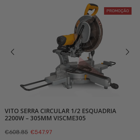
PROMOÇÃO
VITO SERRA CIRCULAR 1/2 ESQUADRIA
2200W – 305MM VISCME305
O
O
€
608.85
€
547.97