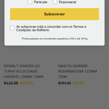
Particular
Empresarial
Subscrever
Ao subscrever está a concordar com os Termos e
Condições da RolNorte.
*Portes gratuitos em encomendas superiores a 50€ e até 30 Kg
DEWALT DWE625-QS
MAKITA GA5030R
TUPIA VELOCIDADE
REBARBADORA 125MM
VARIÁVEL 2300W 12MM
720W
O
O
O
O
€
622.38
€
513.46
€
141.45
€
67.65
preço
preço
preço
preço
original
atual
original
atual
era:
é:
era:
é:
€622.38.
€513.46.
€141.45.
€67.65.