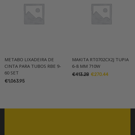
METABO LIXADEIRA DE
MAKITA RT0702CX2J TUPIA
CINTA PARA TUBOS RBE 9-
6-8 MM 710W
60 SET
O
O
€
413.28
€
270.44
preço
preço
€
1,063.95
original
atual
era:
é:
€413.28.
€270.44.